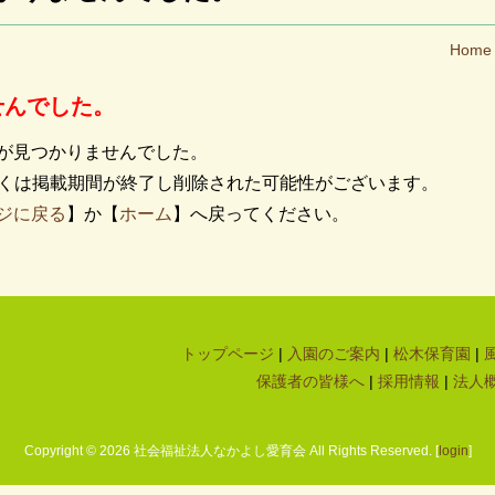
Home
せんでした。
が見つかりませんでした。
しくは掲載期間が終了し削除された可能性がございます。
ジに戻る
】か【
ホーム
】へ戻ってください。
トップページ
|
入園のご案内
|
松木保育園
|
保護者の皆様へ
|
採用情報
|
法人
Copyright ©
2026 社会福祉法人なかよし愛育会 All Rights Reserved. [
login
]