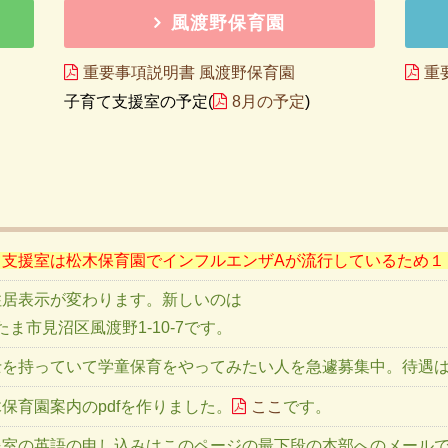
風渡野保育園
重要事項説明書 風渡野保育園
重
子育て支援室の予定(
8月の予定
)
て支援室は松木保育園でインフルエンザAが流行しているため１
住居表示が変わります。新しいのは
さいたま市見沼区風渡野1-10-7です。
士を持っていて学童保育をやってみたい人を急遽募集中。待遇
保育園案内のpdfを作りました。
ここ
です。
援室の英語の申し込みはこのページの最下段の本部へのメール