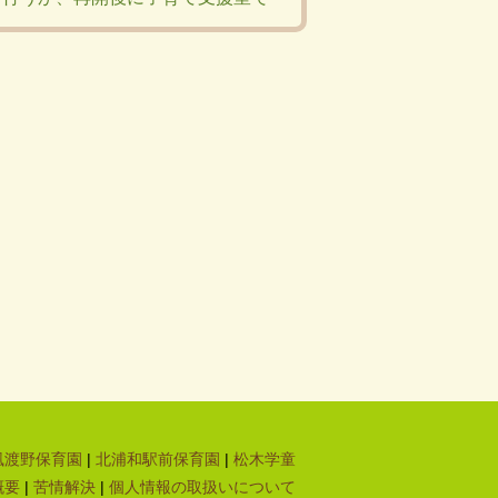
風渡野保育園
|
北浦和駅前保育園
|
松木学童
します。
概要
|
苦情解決
|
個人情報の取扱いについて