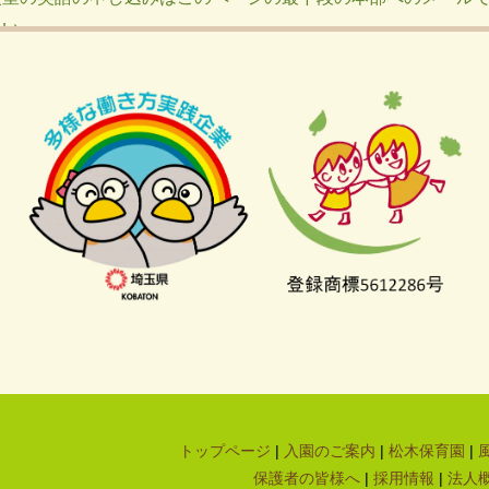
さい
月15日迄お休みです
ン両対応のページにしました
告書を登録しました。求人情報を更新しました。
止して治癒報告書に統一しました。
書の借入金明細書の誤記を訂正しました 。
しくしました。
しくしました。
き方実践企業(シルバー)に認定されました。
園許可書に北浦和駅前保育園を追加しました。
トップページ
|
入園のご案内
|
松木保育園
|
切れに気づいたら左下のリンクからメールください。順次修正
保護者の皆様へ
|
採用情報
|
法人