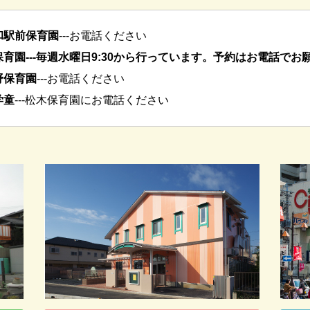
和駅前保育園
---お電話ください
育園---毎週水曜日9:30から行っています。予約はお電話でお
野保育園
---お電話ください
学童
---松木保育園にお電話ください