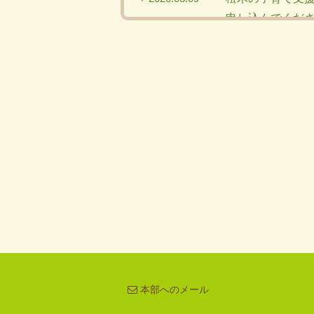
申し込んでくだ
2020.03.02
子育て支援室は3
2019.10.08
スマホとパソコ
2019.06.26
決算書、事業報
2019.03.22
登園許可書を廃
2019.01.07
平成２９年度決算
2018.06.20
与薬依頼票を新
2018.03.30
与薬依頼票を新
2018.02.05
埼玉県の多様な働
2018.01.25
治癒報告書、登
本部へのメール
2017.08.31
間違いやリンク